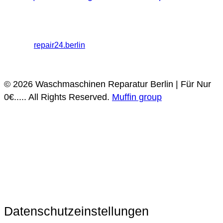
Haushaltsgeräte Reparaturdienst Berlin
Melanchthonstraße
26, 10557 Berlin
+49 30 568373009 / 030 568373009
Partner:
repair24.berlin
Datenschutz
Impressum
© 2026 Waschmaschinen Reparatur Berlin | Für Nur
0€..... All Rights Reserved.
Muffin group
Datenschutzeinstellungen