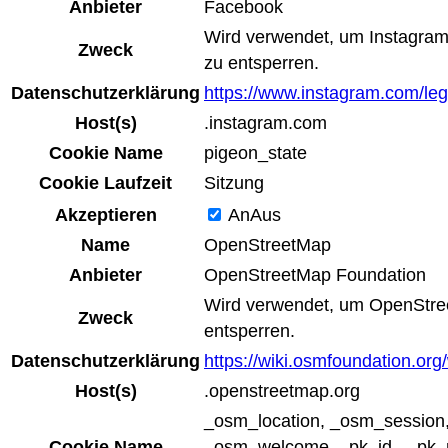
Anbieter
Facebook
Wird verwendet, um Instagram
Zweck
zu entsperren.
Datenschutzerklärung
https://www.instagram.com/lega
Host(s)
.instagram.com
Cookie Name
pigeon_state
Cookie Laufzeit
Sitzung
Akzeptieren
An
Aus
Name
OpenStreetMap
Anbieter
OpenStreetMap Foundation
Wird verwendet, um OpenStre
Zweck
entsperren.
Datenschutzerklärung
https://wiki.osmfoundation.org
Host(s)
.openstreetmap.org
_osm_location, _osm_session
Cookie Name
_osm_welcome, _pk_id., _pk_r