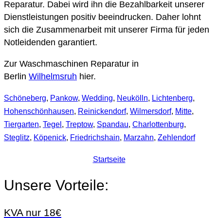
Reparatur. Dabei wird ihn die Bezahlbarkeit unserer
Dienstleistungen positiv beeindrucken. Daher lohnt
sich die Zusammenarbeit mit unserer Firma für jeden
Notleidenden garantiert.
Zur Waschmaschinen Reparatur in
Berlin
Wilhelmsruh
hier.
Schöneberg
,
Pankow
,
Wedding
,
Neukölln
,
Lichtenberg
,
Hohenschönhausen
,
Reinickendorf
,
Wilmersdorf
,
Mitte
,
Tiergarten
,
Tegel
,
Treptow
,
Spandau
,
Charlottenburg
,
Steglitz
,
Köpenick
,
Friedrichshain
,
Marzahn
,
Zehlendorf
Startseite
Unsere Vorteile:
KVA nur 18€