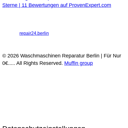
Sterne |
11
Bewertungen auf ProvenExpert.com
Haushaltsgeräte Reparaturdienst Berlin
Melanchthonstraße
26, 10557 Berlin
+49 30 568373009 / 030 568373009
Partner:
repair24.berlin
Datenschutz
Impressum
© 2026 Waschmaschinen Reparatur Berlin | Für Nur
0€..... All Rights Reserved.
Muffin group