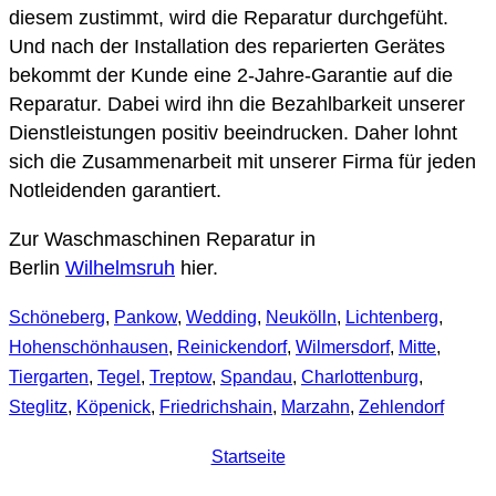
diesem zustimmt, wird die Reparatur durchgefüht.
Und nach der Installation des reparierten Gerätes
bekommt der Kunde eine 2-Jahre-Garantie auf die
Reparatur. Dabei wird ihn die Bezahlbarkeit unserer
Dienstleistungen positiv beeindrucken. Daher lohnt
sich die Zusammenarbeit mit unserer Firma für jeden
Notleidenden garantiert.
Zur Waschmaschinen Reparatur in
Berlin
Wilhelmsruh
hier.
Schöneberg
,
Pankow
,
Wedding
,
Neukölln
,
Lichtenberg
,
Hohenschönhausen
,
Reinickendorf
,
Wilmersdorf
,
Mitte
,
Tiergarten
,
Tegel
,
Treptow
,
Spandau
,
Charlottenburg
,
Steglitz
,
Köpenick
,
Friedrichshain
,
Marzahn
,
Zehlendorf
Startseite