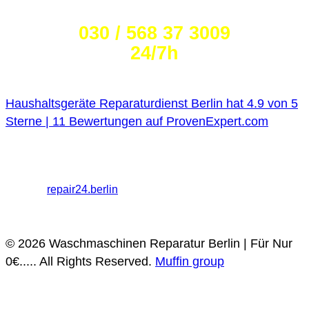
Wählen Sie die Nummer:
030 / 568 37 3009
24/7h
Haushaltsgeräte Reparaturdienst Berlin
hat
4.9
von
5
Sterne |
11
Bewertungen auf ProvenExpert.com
Haushaltsgeräte Reparaturdienst Berlin
Melanchthonstraße
26, 10557 Berlin
+49 30 568373009 / 030 568373009
Partner:
repair24.berlin
Datenschutz
Impressum
© 2026 Waschmaschinen Reparatur Berlin | Für Nur
0€..... All Rights Reserved.
Muffin group