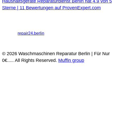
Haushaltsgeräte Reparaturdienst Berlin
hat
4.9
von
5
Sterne |
11
Bewertungen auf ProvenExpert.com
Haushaltsgeräte Reparaturdienst Berlin
Melanchthonstraße
26, 10557 Berlin
+49 30 568373009 / 030 568373009
Partner:
repair24.berlin
Datenschutz
Impressum
© 2026 Waschmaschinen Reparatur Berlin | Für Nur
0€..... All Rights Reserved.
Muffin group