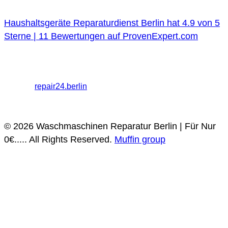
Haushaltsgeräte Reparaturdienst Berlin
hat
4.9
von
5
Sterne |
11
Bewertungen auf ProvenExpert.com
Haushaltsgeräte Reparaturdienst Berlin
Melanchthonstraße
26, 10557 Berlin
+49 30 568373009 / 030 568373009
Partner:
repair24.berlin
Datenschutz
Impressum
© 2026 Waschmaschinen Reparatur Berlin | Für Nur
0€..... All Rights Reserved.
Muffin group