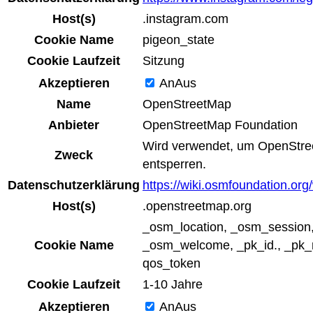
Host(s)
.instagram.com
Cookie Name
pigeon_state
Cookie Laufzeit
Sitzung
Akzeptieren
An
Aus
Name
OpenStreetMap
Anbieter
OpenStreetMap Foundation
Wird verwendet, um OpenStre
Zweck
entsperren.
Datenschutzerklärung
https://wiki.osmfoundation.org
Host(s)
.openstreetmap.org
_osm_location, _osm_session
Cookie Name
_osm_welcome, _pk_id., _pk_r
qos_token
Cookie Laufzeit
1-10 Jahre
Akzeptieren
An
Aus