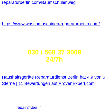
reparaturberlin.com/Baumschulenweg
https://www.waschmaschinen-reparaturberlin.com/
Wählen Sie die Nummer:
030 / 568 37 3009
24/7h
Haushaltsgeräte Reparaturdienst Berlin
hat
4.9
von
5
Sterne |
11
Bewertungen auf ProvenExpert.com
Haushaltsgeräte Reparaturdienst Berlin
Melanchthonstraße
26, 10557 Berlin
+49 30 568373009 / 030 568373009
Partner:
repair24.berlin